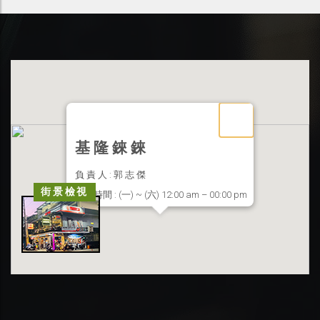
基 隆 錸 錸
負 責 人 : 郭 志 傑
街景檢視
營業時間 : (一) ~ (六) 12:00 am – 00:00 pm
聯絡地址 : 基隆市信義區東信路 33 號