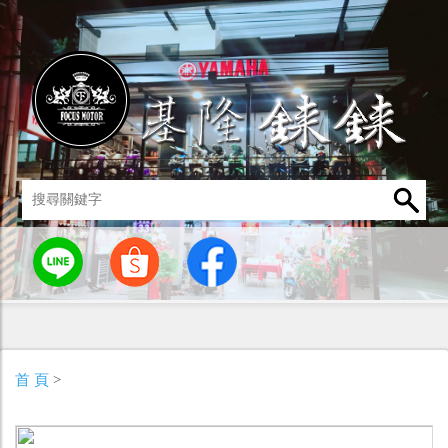
統
燈罩 / 燈泡
其他零組件
男性衣著
車身標誌 / 貼紙
首 頁
>