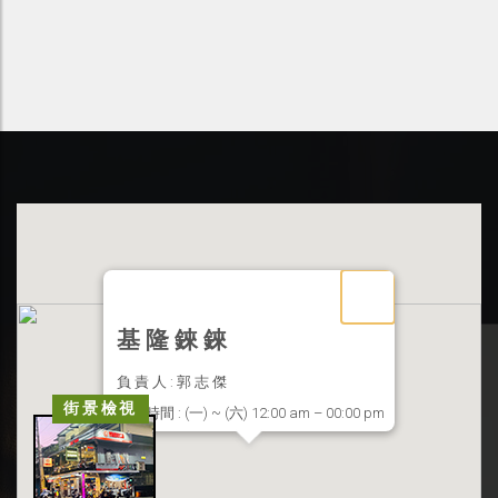
基 隆 錸 錸
負 責 人 : 郭 志 傑
街景檢視
營業時間 : (一) ~ (六) 12:00 am – 00:00 pm
聯絡地址 : 基隆市信義區東信路 33 號