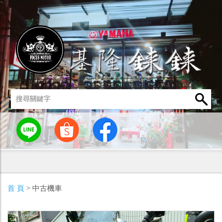
統
燈罩 / 燈泡
其他零組件
男性衣著
車身標誌 / 貼紙
首 頁
> 中古機車