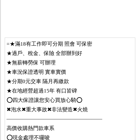
=★滿18有工作即可分期 照會 可保密
★過戶、稅金、保險 全部辦到好
★無薪轉勞保 可辦理
★車況保證透明 實車實價
★分期0元交車 隔月再繳款
★在地經營超過15年 有口皆碑
⭕️四大保證讓您安心買放心騎⭕️
✖泡水✖重大事故✖非法變造✖火燒
——————————————————
高價收購熱門款車系
⭕️現金處理不囉唆