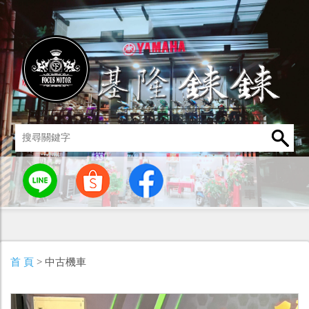
統
燈罩 / 燈泡
其他零組件
男性衣著
車身標誌 / 貼紙
首 頁
> 中古機車