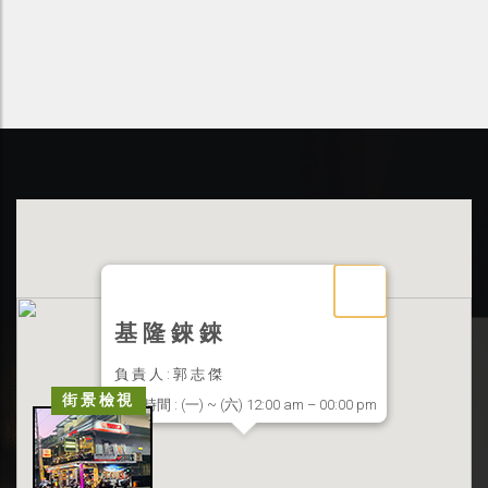
基 隆 錸 錸
負 責 人 : 郭 志 傑
街景檢視
營業時間 : (一) ~ (六) 12:00 am – 00:00 pm
聯絡地址 : 基隆市信義區東信路 33 號