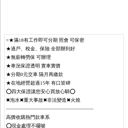
=★滿18有工作即可分期 照會 可保密
★過戶、稅金、保險 全部辦到好
★無薪轉勞保 可辦理
★車況保證透明 實車實價
★分期0元交車 隔月再繳款
★在地經營超過15年 有口皆碑
⭕️四大保證讓您安心買放心騎⭕️
✖泡水✖重大事故✖非法變造✖火燒
——————————————————
高價收購熱門款車系
⭕️現金處理不囉唆