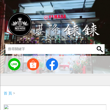
統
燈罩 / 燈泡
其他零組件
男性衣著
車身標誌 / 貼紙
首 頁
>