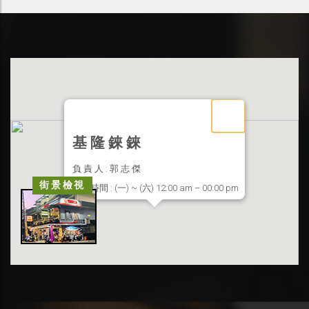
基 隆 錸 錸
負 責 人 : 郭 志 傑
街景檢視
營業時間 : (一) ~ (六) 12:00 am – 00:00 pm
聯絡地址 : 基隆市信義區東信路 33 號