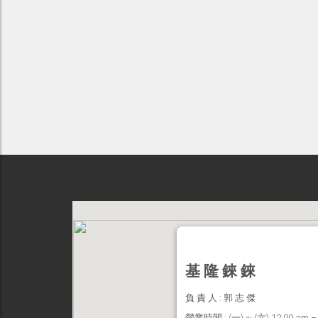
基 隆 錸 錸
負 責 人 : 郭 志 傑
營業時間 : (一) ~ (六) 12:00 am – 