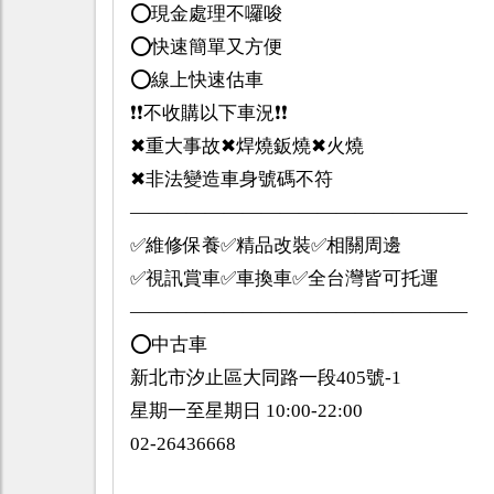
⭕️現金處理不囉唆
⭕️快速簡單又方便
⭕️線上快速估車
❗️❗️不收購以下車況❗️❗️
✖重大事故✖焊燒鈑燒✖火燒
✖非法變造車身號碼不符
——————————————————
✅維修保養✅精品改裝✅相關周邊
✅視訊賞車✅車換車✅全台灣皆可托運
——————————————————
⭕️中古車
新北市汐止區大同路一段405號-1
星期一至星期日 10:00-22:00
02-26436668