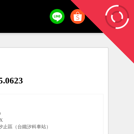
5.0623
0
X
汐止區（台鐵汐科車站）