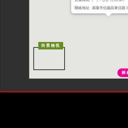
聯絡地址 : 基隆市信義區東信路 3
街景檢視
錸