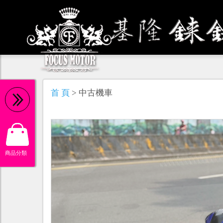
機 油
首 頁
> 中古機車
商品分類