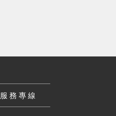
服 務 專 線