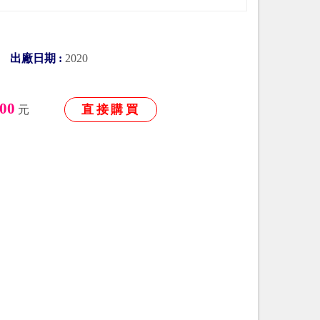
00
出廠日期 :
2020
00
直接購買
元