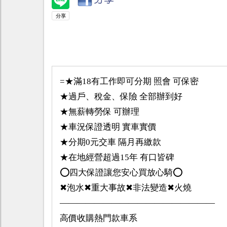
=★滿18有工作即可分期 照會 可保密
★過戶、稅金、保險 全部辦到好
★無薪轉勞保 可辦理
★車況保證透明 實車實價
★分期0元交車 隔月再繳款
★在地經營超過15年 有口皆碑
⭕️四大保證讓您安心買放心騎⭕️
✖泡水✖重大事故✖非法變造✖火燒
——————————————————
高價收購熱門款車系