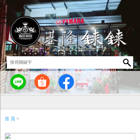
統
燈罩 / 燈泡
其他零組件
男性衣著
車身標誌 / 貼紙
首 頁
>