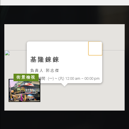
基 隆 錸 錸
負 責 人 : 郭 志 傑
街景檢視
營業時間 : (一) ~ (六) 12:00 am – 00:00 pm
聯絡地址 : 基隆市信義區東信路 33 號