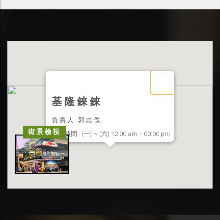
基 隆 錸 錸
負 責 人 : 郭 志 傑
街景檢視
營業時間 : (一) ~ (六) 12:00 am – 00:00 pm
聯絡地址 : 基隆市信義區東信路 33 號