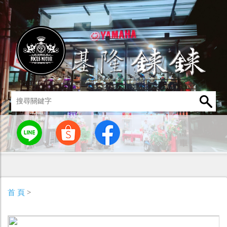
統
燈罩 / 燈泡
其他零組件
男性衣著
車身標誌 / 貼紙
首 頁
>