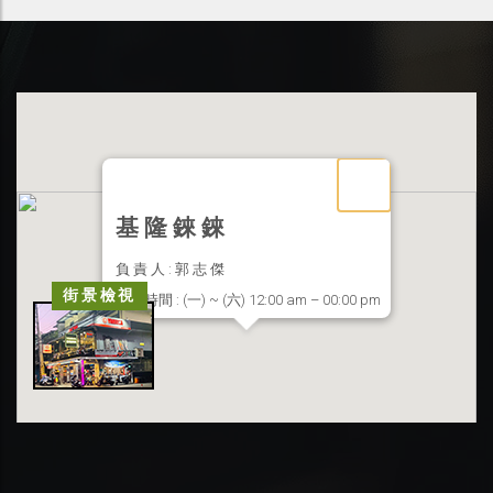
基 隆 錸 錸
負 責 人 : 郭 志 傑
街景檢視
營業時間 : (一) ~ (六) 12:00 am – 00:00 pm
聯絡地址 : 基隆市信義區東信路 33 號