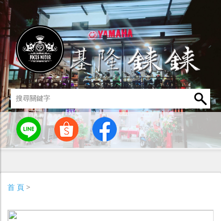
統
燈罩 / 燈泡
其他零組件
男性衣著
車身標誌 / 貼紙
首 頁
>