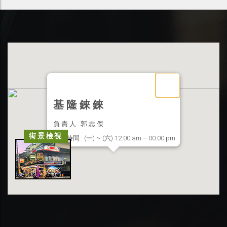
基 隆 錸 錸
負 責 人 : 郭 志 傑
街景檢視
營業時間 : (一) ~ (六) 12:00 am – 00:00 pm
聯絡地址 : 基隆市信義區東信路 33 號