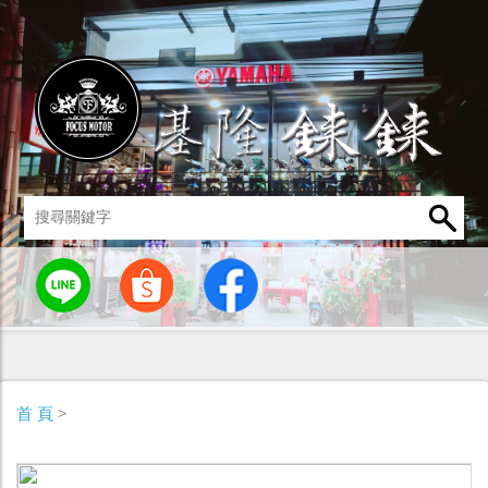
統
燈罩 / 燈泡
其他零組件
男性衣著
車身標誌 / 貼紙
首 頁
>