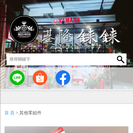
統
燈罩 / 燈泡
其他零組件
男性衣著
車身標誌 / 貼紙
首 頁
> 其他零組件