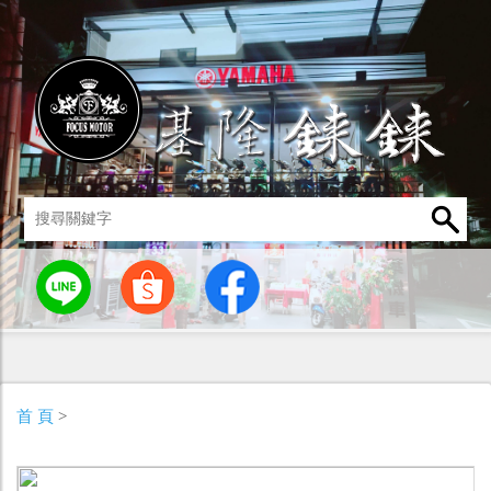
統
燈罩 / 燈泡
其他零組件
男性衣著
車身標誌 / 貼紙
首 頁
>