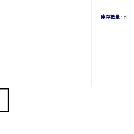
庫存數量 :
件