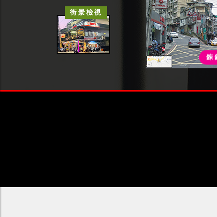
街景檢視
錸