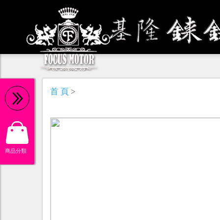
機 油
首 頁
>
商品分類