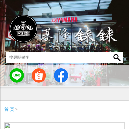
統
燈罩 / 燈泡
其他零組件
男性衣著
車身標誌 / 貼紙
首 頁
>