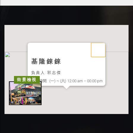
基 隆 錸 錸
負 責 人 : 郭 志 傑
街景檢視
營業時間 : (一) ~ (六) 12:00 am – 00:00 pm
聯絡地址 : 基隆市信義區東信路 33 號