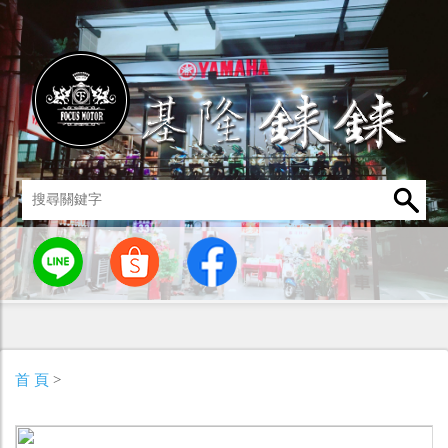
統
燈罩 / 燈泡
其他零組件
男性衣著
車身標誌 / 貼紙
首 頁
>