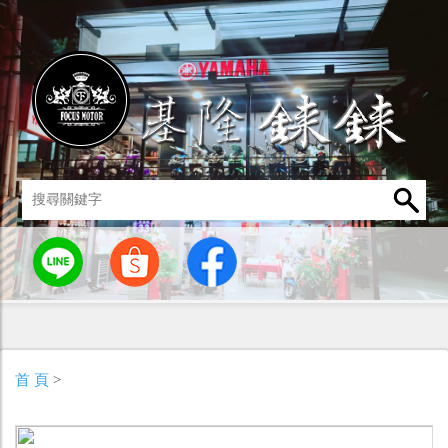
統
燈罩 / 燈泡
其他零組件
男性衣著
車身標誌 / 貼紙
首 頁
>