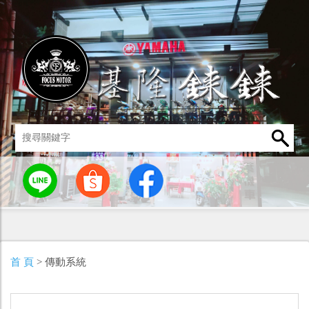
統
燈罩 / 燈泡
其他零組件
男性衣著
車身標誌 / 貼紙
首 頁
> 傳動系統