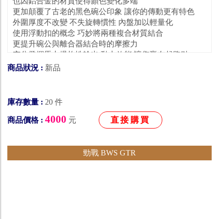
也因鋁合金的材質使得顏色變化多端
更加顛覆了古老的黑色碗公印象 讓你的傳動更有特色
外圍厚度不改變 不失旋轉慣性 內盤加以輕量化
使用浮動扣的概念 巧妙將兩種複合材質結合
更提升碗公與離合器結合時的摩擦力
充分發揮馬力爆炸性輸出 動力效能 讓您贏在起跑點
解決您碗公離合器打滑 起步抖動 中尾速沒力等問題
商品狀況 :
新品
原廠車 改裝車 皆適用
庫存數量 :
20 件
4000
直接購買
商品價格 :
元
勁戰 BWS GTR