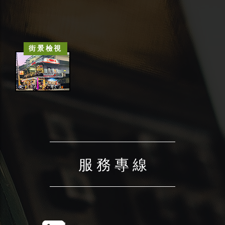
街景檢視
服 務 專 線