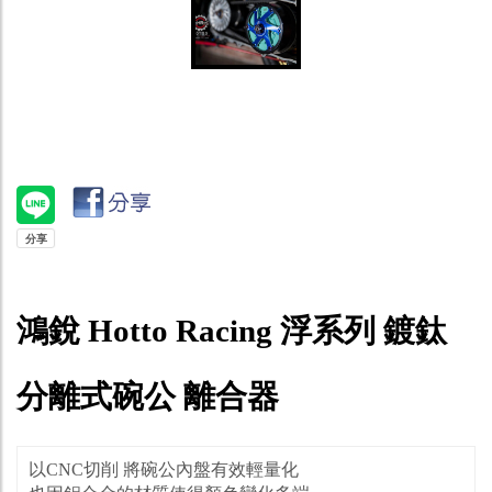
鴻銳 Hotto Racing 浮系列 鍍鈦
分離式碗公 離合器
以CNC切削 將碗公內盤有效輕量化