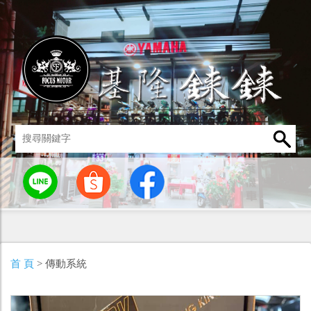
統
燈罩 / 燈泡
其他零組件
男性衣著
車身標誌 / 貼紙
首 頁
> 傳動系統