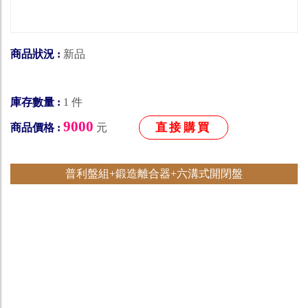
商品狀況 :
新品
庫存數量 :
1 件
9000
直接購買
商品價格 :
元
普利盤組+鍛造離合器+六溝式開閉盤