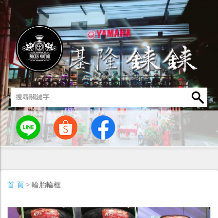
統
燈罩 / 燈泡
其他零組件
男性衣著
車身標誌 / 貼紙
首 頁
> 輪胎輪框