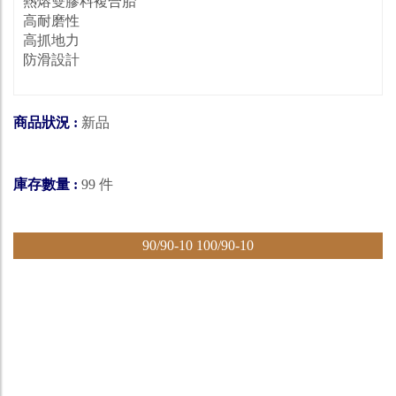
熱熔雙膠料複合胎
高耐磨性
高抓地力
防滑設計
商品狀況 :
新品
庫存數量 :
99 件
90/90-10 100/90-10