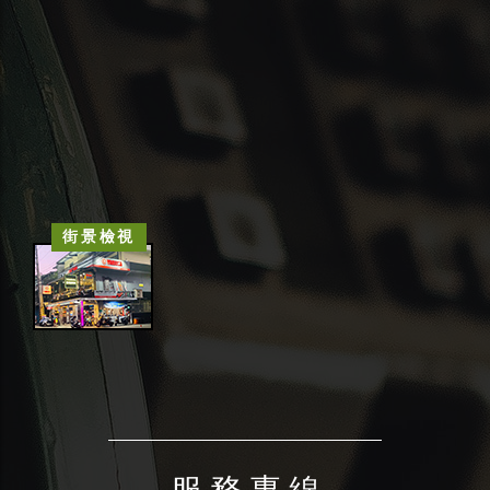
街景檢視
服 務 專 線