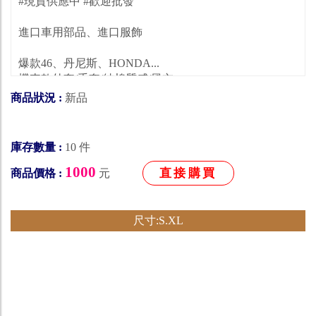
#現貨供應中 #歡迎批發
進口車用部品、進口服飾
爆款46、丹尼斯、HONDA...
機車款外套/手套/純棉質感/風衣
支持店到店貨到付款免運優惠中
商品狀況 :
新品
需要請直接私訊 謝謝支持
⬇️尺寸大小參考如下方⬇️
庫存數量 :
10 件
S(身高165-169 / 體重50-60公斤左右 )
1000
M(身高169-174 / 體重65-70公斤左右
直接購買
商品價格 :
元
L(身高173-177 / 體重70-75公斤左右)
XL(身高176-181 / 體重75-80公斤左右)
XXL (身高180-186 / 體重80-90公斤左右)
尺寸:S.XL
下標前請先確認現貨尺寸 :)