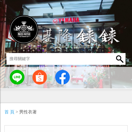
統
燈罩 / 燈泡
其他零組件
男性衣著
車身標誌 / 貼紙
首 頁
> 男性衣著