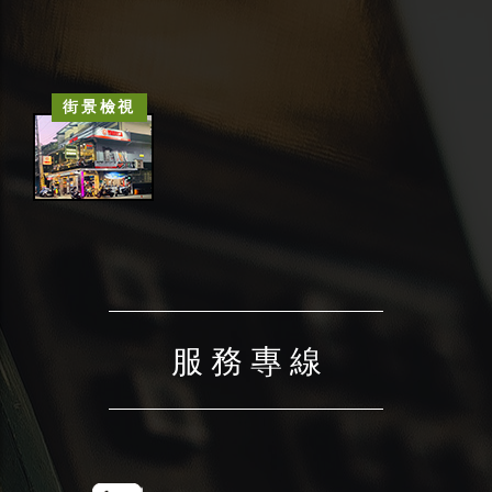
街景檢視
服 務 專 線