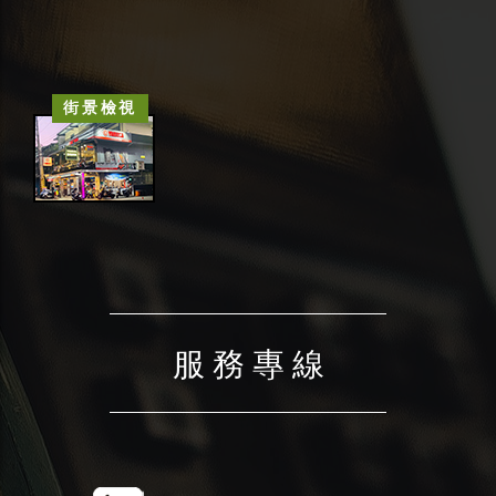
街景檢視
服 務 專 線