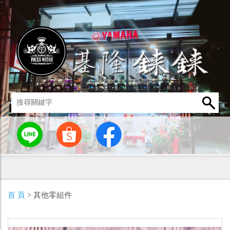
統
燈罩 / 燈泡
其他零組件
男性衣著
車身標誌 / 貼紙
首 頁
> 其他零組件