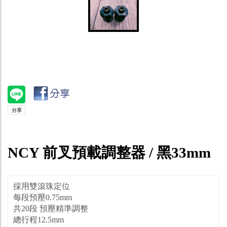
NCY 前叉預載調整器 / 黑33mm
採用雙滾珠定位
每段預壓0.75mm
共20段 預壓精準調整
總行程12.5mm