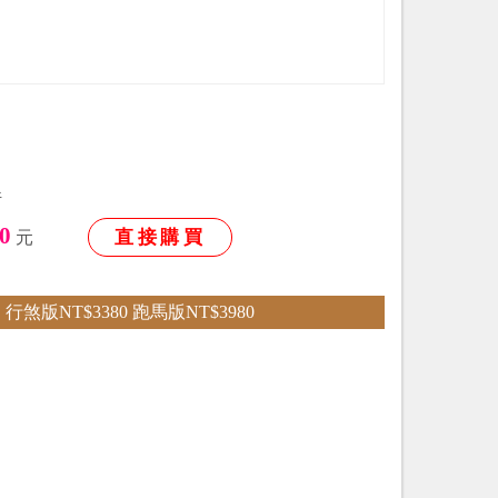
件
0
直接購買
元
行煞版NT$3380 跑馬版NT$3980