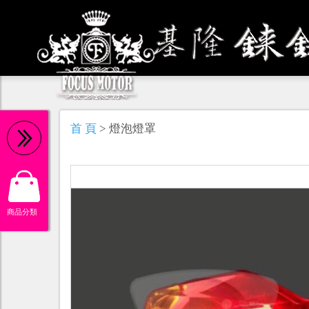
機 油
首 頁
> 燈泡燈罩
商品分類