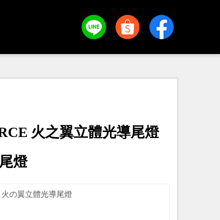
ORCE 火之翼立體光導尾燈
 尾燈
CE 火の翼立體光導尾燈