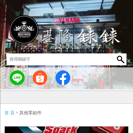
統
燈罩 / 燈泡
其他零組件
男性衣著
車身標誌 / 貼紙
首 頁
> 其他零組件