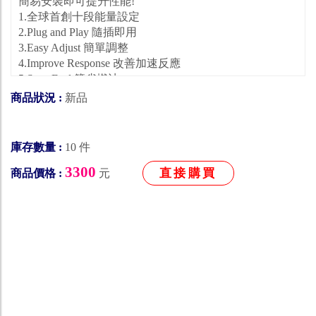
簡易安裝即可提升性能!
1.全球首創十段能量設定
2.Plug and Play 隨插即用
3.Easy Adjust 簡單調整
4.Improve Response 改善加速反應
5.Save Fuel 節省燃油
6.Boost Power 馬力提升
商品狀況 :
新品
7.LED警示功能
庫存數量 :
10 件
3300
直接購買
商品價格 :
元