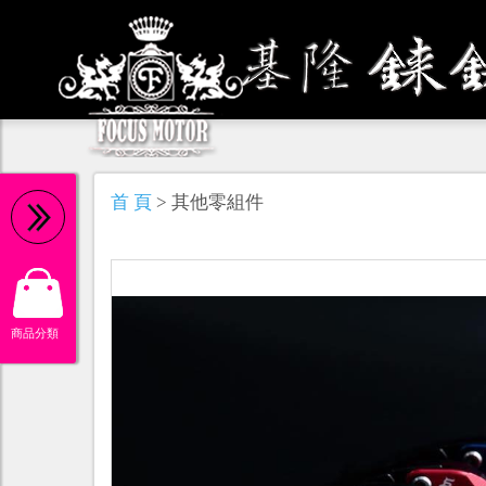
機 油
首 頁
> 其他零組件
商品分類