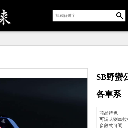
SB野蠻
各車系
商品特色：
可調式剎車拉
多段式可調