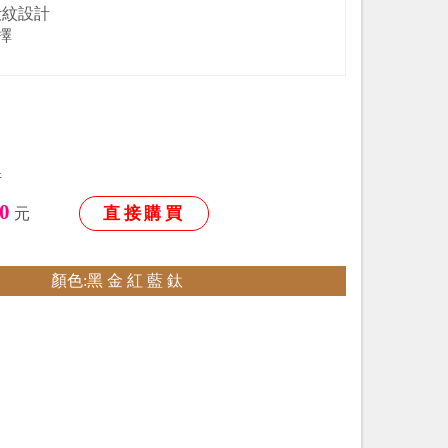
殼紋設計
擇
件
0
直接購買
元
顏色:黑 金 紅 藍 鈦