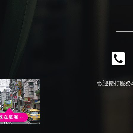
歡迎撥打服務
錸在這喔 ~