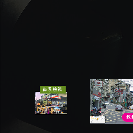
街景檢視
錸