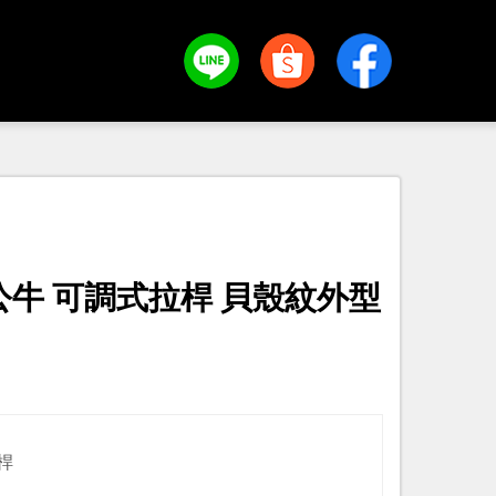
公牛 可調式拉桿 貝殼紋外型
桿