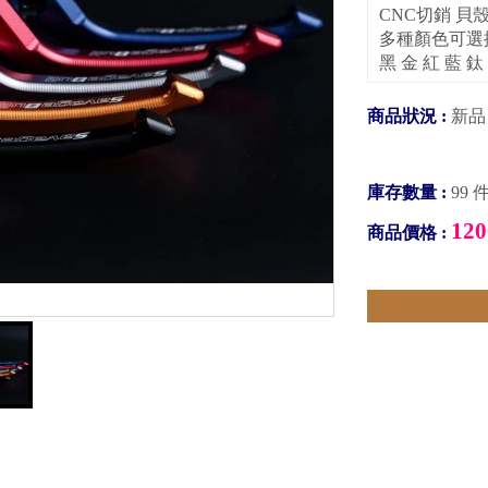
CNC切銷 貝
多種顏色可選
黑 金 紅 藍 鈦
商品狀況 :
新品
庫存數量 :
99 
120
商品價格 :