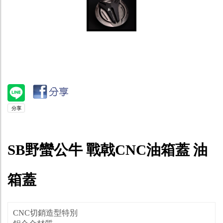
SB野蠻公牛 戰戟CNC油箱蓋 油
箱蓋
CNC切銷造型特別