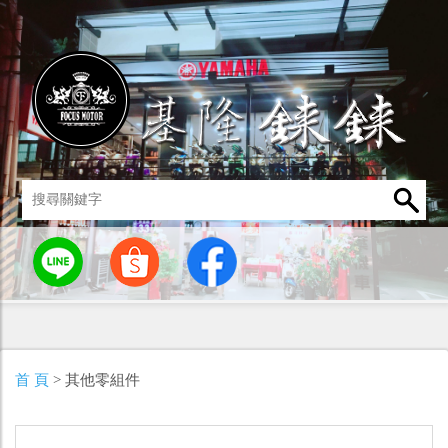
統
燈罩 / 燈泡
其他零組件
男性衣著
車身標誌 / 貼紙
首 頁
> 其他零組件