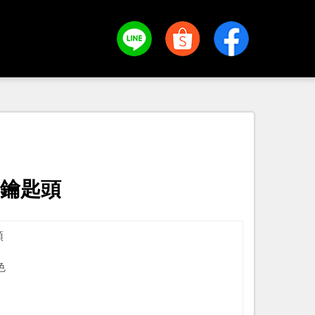
n 鑰匙頭
頭
色