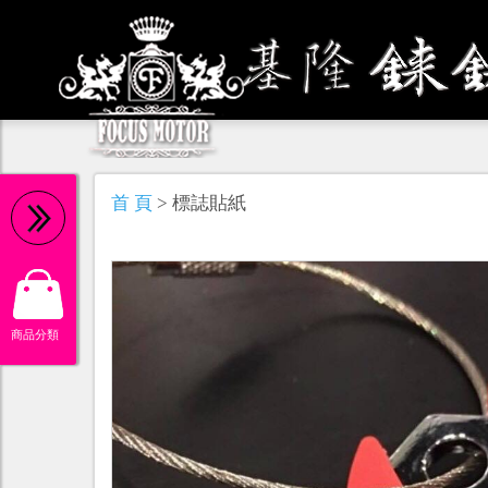
機 油
首 頁
> 標誌貼紙
商品分類