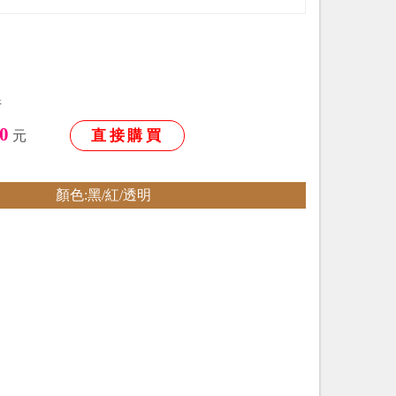
件
0
直接購買
元
顏色:黑/紅/透明