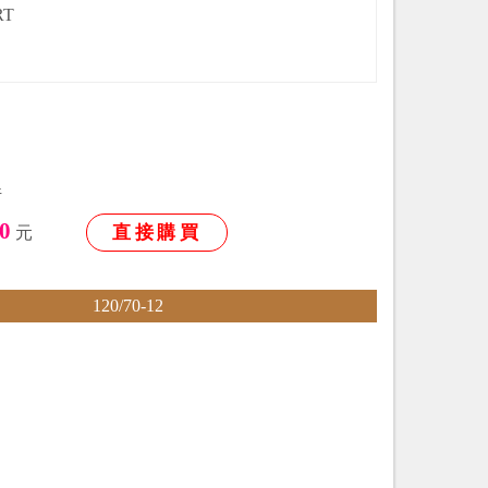
RT
件
0
直接購買
元
120/70-12