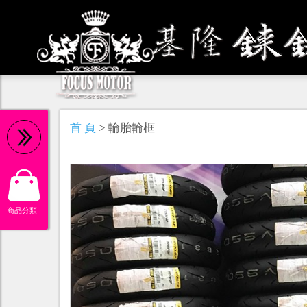
機 油
首 頁
> 輪胎輪框
商品分類