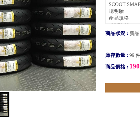
SCOOT SMA
聰明胎
產品規格
120/70-12
商品狀況 :
新品
庫存數量 :
99 
190
商品價格 :