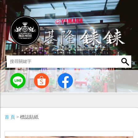
統
燈罩 / 燈泡
其他零組件
男性衣著
車身標誌 / 貼紙
首 頁
> 標誌貼紙