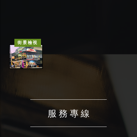
街景檢視
服 務 專 線