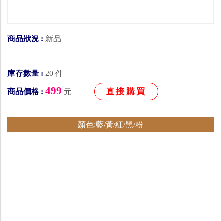
商品狀況 :
新品
庫存數量 :
20 件
499
直接購買
商品價格 :
元
顏色:藍/黃/紅/黑/粉