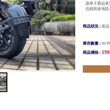
讓車子看起來
也能有效地防
商品狀況 :
新品
庫存數量 :
99 
198
商品價格 :