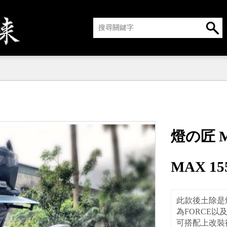
燈の匠 M
MAX 1
此款後土除是
為FORCE以
可搭配上改裝