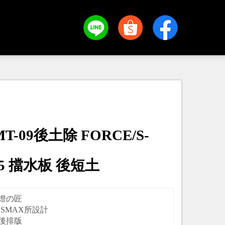
T-09後土除 FORCE/S-
55 擋水板 後短土
燈の匠
及SMAX所設計
後排版