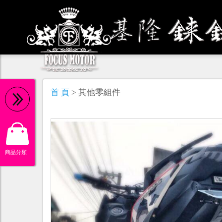
機 油
首 頁
> 其他零組件
商品分類