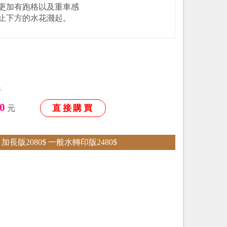
更加有跑格以及重車感
止下方的水花濺起。
件
0
直接購買
元
加長版2080$ 一般水轉印版2480$