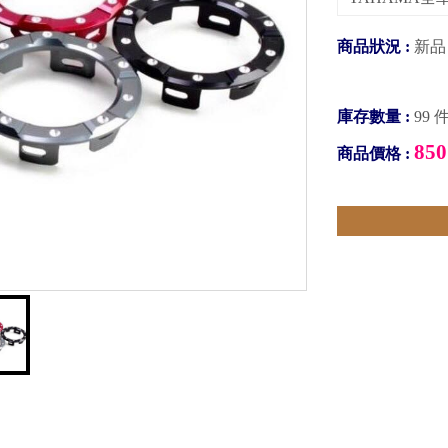
商品狀況 :
新品
庫存數量 :
99 
850
商品價格 :