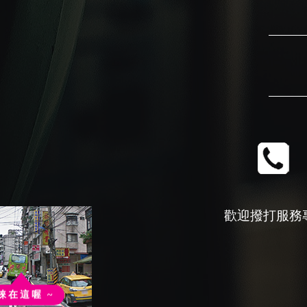
歡迎撥打服務
錸在這喔 ~