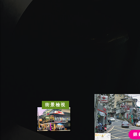
街景檢視
錸