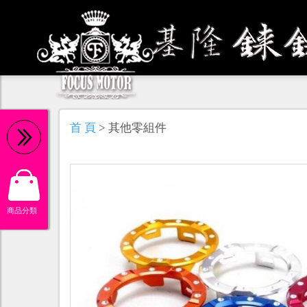
機 油
首 頁
> 其他零組件
商品分類