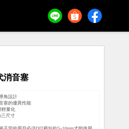
代消音塞
導角設計
音塞的優異性能
限輕量化
mm三尺寸
子管的用戶必須DIT截短約5~10mm才能使用