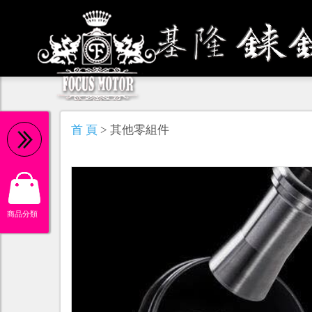
機 油
首 頁
> 其他零組件
商品分類