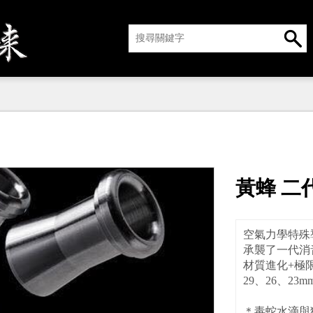
黃蜂 二
空氣力學特殊
承襲了一代消
材質進化+極
29、26、23
＊毒蛇水滴與猴