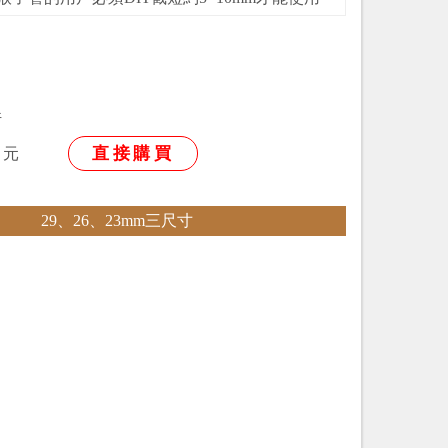
燒焊固定，
以下情況
然消耗後，讓鬆散的聲音再次回到飽滿狀態
件
點點就可以通過檢測
提前產生
直接購買
元
少約1~3分貝
29、26、23mm三尺寸
少2~5分貝。
騎乘
氣管上
的損壞
，不含安裝
裝哪一個規格，可來店量測