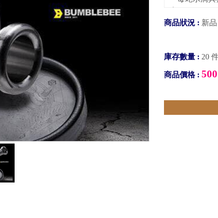
＊
＊本產品僅供
商品狀況 :
新品
消音塞適用於
1.消音棉自
庫存數量 :
20 
2.分貝差一
500
3.讓扭力高原
商品價格 :
4.想低調一點
【回壓管】可減
【直通管】可減
安裝後可正常
持續安裝在排
不會造成引擎
售價：500元
若不確定要安