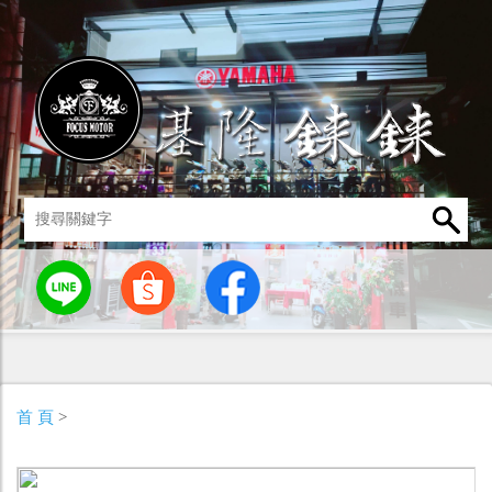
統
燈罩 / 燈泡
其他零組件
男性衣著
車身標誌 / 貼紙
首 頁
>