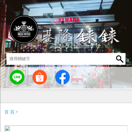
統
燈罩 / 燈泡
其他零組件
男性衣著
車身標誌 / 貼紙
首 頁
>