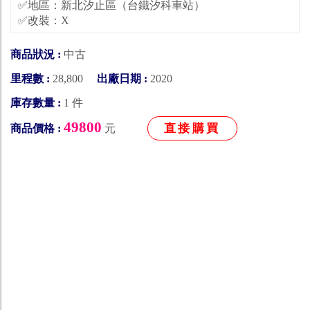
✅地區：新北汐止區（台鐵汐科車站）
✅改裝：X
商品狀況 :
中古
里程數 :
28,800
出廠日期 :
2020
庫存數量 :
1 件
49800
直接購買
商品價格 :
元