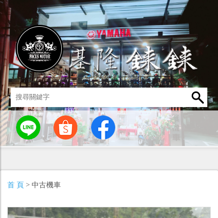
統
燈罩 / 燈泡
其他零組件
男性衣著
車身標誌 / 貼紙
首 頁
> 中古機車