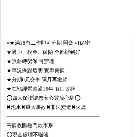
=★滿18有工作即可分期 照會 可保密
★過戶、稅金、保險 全部辦到好
★無薪轉勞保 可辦理
★車況保證透明 實車實價
★分期0元交車 隔月再繳款
★在地經營超過15年 有口皆碑
⭕️四大保證讓您安心買放心騎⭕️
✖泡水✖重大事故✖非法變造✖火燒
——————————————————
高價收購熱門款車系
⭕️現金處理不囉唆