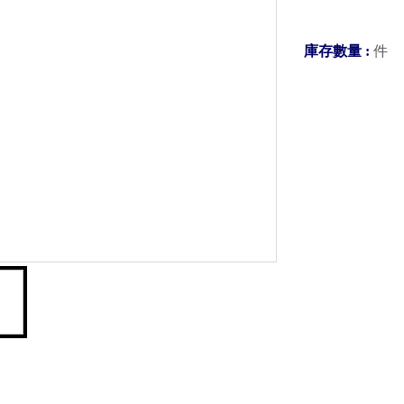
庫存數量 :
件