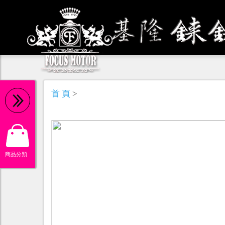
機 油
首 頁
>
商品分類