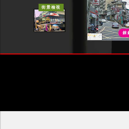
街景檢視
錸