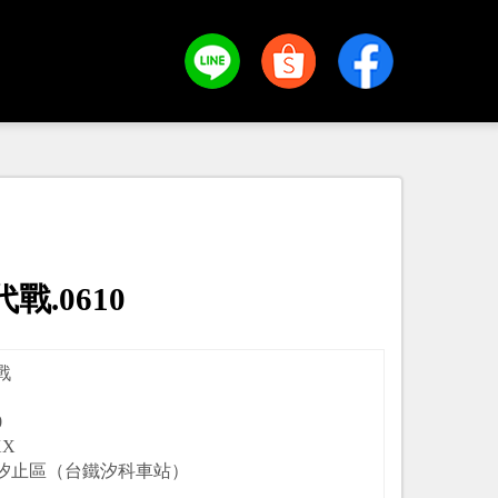
代戰.0610
戰
0
XX
汐止區（台鐵汐科車站）