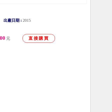
00
出廠日期 :
2015
00
直接購買
元