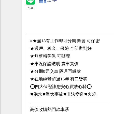
=★滿18有工作即可分期 照會 可保密
★過戶、稅金、保險 全部辦到好
★無薪轉勞保 可辦理
★車況保證透明 實車實價
★分期0元交車 隔月再繳款
★在地經營超過15年 有口皆碑
⭕️四大保證讓您安心買放心騎⭕️
✖泡水✖重大事故✖非法變造✖火燒
——————————————————
高價收購熱門款車系