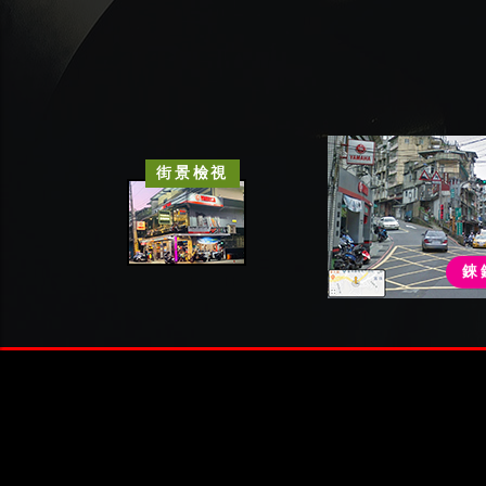
街景檢視
錸