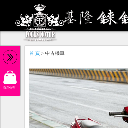
機 油
首 頁
> 中古機車
商品分類