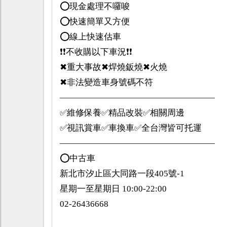
⭕️現金處理不囉唆
⭕️快速簡單又方便
⭕️線上快速估車
❗️❗️不收購以下車況❗️❗️
✖重大事故✖焊燒鈑燒✖火燒
✖非法變造車身號碼不符
——————————————————
✅維修保養✅精品改裝✅相關周邊
✅視訊賞車✅車換車✅全台灣皆可托運
——————————————————
⭕️中古車
新北市汐止區大同路一段405號-1
星期一至星期日 10:00-22:00
02-26436668