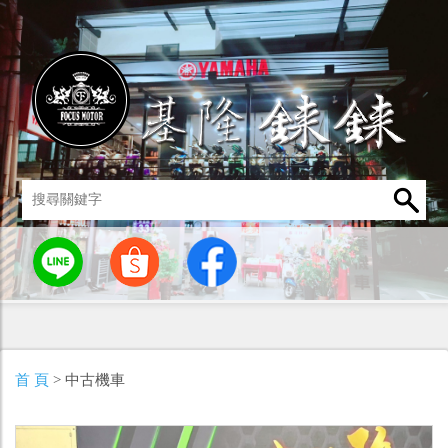
統
燈罩 / 燈泡
其他零組件
男性衣著
車身標誌 / 貼紙
首 頁
> 中古機車