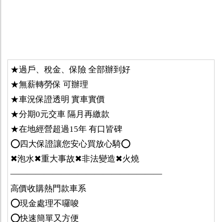
★過戶、稅金、保險 全部辦到好
★無薪轉勞保 可辦理
★車況保證透明 實車實價
★分期0元交車 隔月再繳款
★在地經營超過15年 有口皆碑
⭕️四大保證讓您安心買放心騎⭕️
✖泡水✖重大事故✖非法變造✖火燒
——————————————————
高價收購熱門款車系
⭕️現金處理不囉唆
⭕️快速簡單又方便