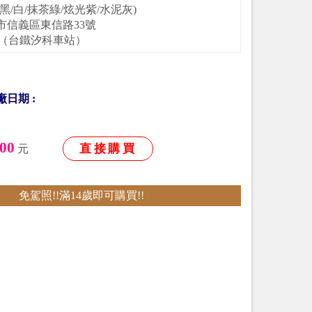
黑/白/抹茶綠/炫光紫/水泥灰)
市信義區東信路33號
（台鐵汐科車站）
廠日期 :
00
直接購買
元
免駕照!!滿14歲即可購買!!