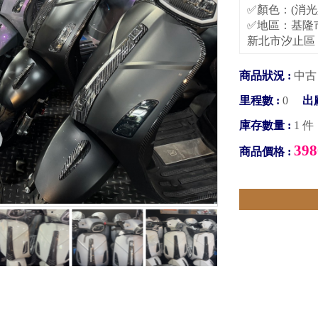
✅顏色：(消光
✅地區：基隆
新北市汐止區
商品狀況 :
中古
里程數 :
0
出
庫存數量 :
1 件
398
商品價格 :