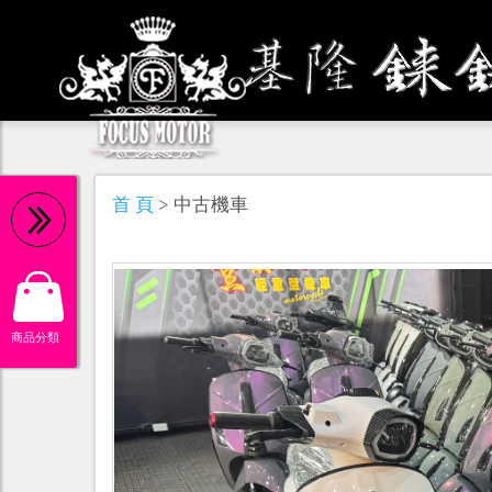
機 油
首 頁
> 中古機車
商品分類