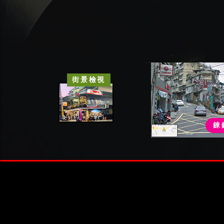
街景檢視
錸