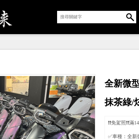
全新微型
抹茶綠/
❗️❗️免駕照❗️❗️滿
✅車種：全新