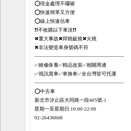
⭕️現金處理不囉唆
⭕️快速簡單又方便
⭕️線上快速估車
❗️❗️不收購以下車況❗️❗️
✖重大事故✖焊燒鈑燒✖火燒
✖非法變造車身號碼不符
——————————————————
✅維修保養✅精品改裝✅相關周邊
✅視訊賞車✅車換車✅全台灣皆可托運
——————————————————
⭕️中古車
新北市汐止區大同路一段405號-1
星期一至星期日 10:00-22:00
02-26436668