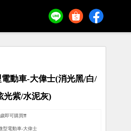
電動車-大偉士(消光黑/白/
炫光紫/水泥灰)
14歲即可購買❗️❗️
微型電動車-大偉士