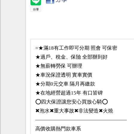
=★滿18有工作即可分期 照會 可保密
★過戶、稅金、保險 全部辦到好
★無薪轉勞保 可辦理
★車況保證透明 實車實價
★分期0元交車 隔月再繳款
★在地經營超過15年 有口皆碑
⭕️四大保證讓您安心買放心騎⭕️
✖泡水✖重大事故✖非法變造✖火燒
——————————————————
高價收購熱門款車系