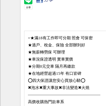
=★滿18有工作即可分期 照會 可保密
★過戶、稅金、保險 全部辦到好
★無薪轉勞保 可辦理
★車況保證透明 實車實價
★分期0元交車 隔月再繳款
★在地經營超過15年 有口皆碑
⭕️四大保證讓您安心買放心騎⭕️
✖泡水✖重大事故✖非法變造✖火燒
——————————————————
高價收購熱門款車系