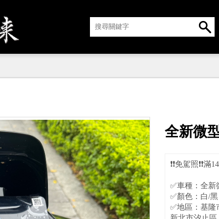
全新微型電
❗️❗️免駕照❗️❗️滿
✅車種：全新微
✅顏色：白/黑
✅地區：基隆
新北市汐止區