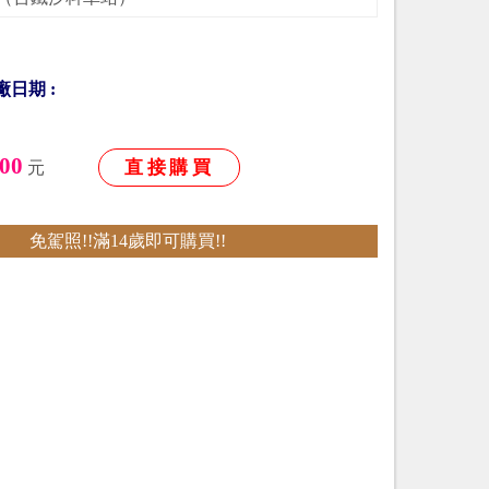
廠日期 :
00
直接購買
元
免駕照!!滿14歲即可購買!!