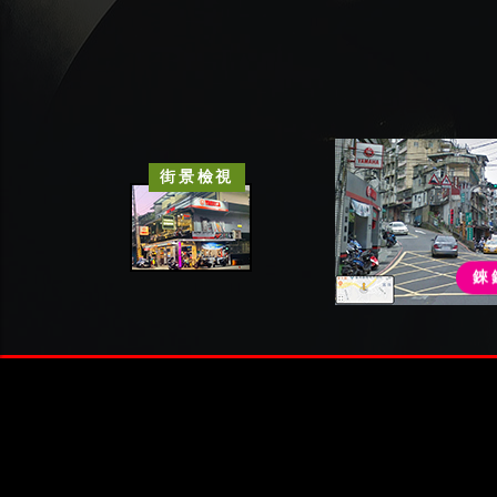
街景檢視
錸