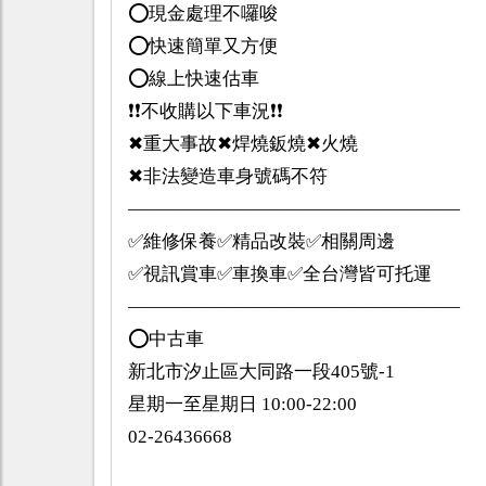
⭕️現金處理不囉唆
⭕️快速簡單又方便
⭕️線上快速估車
❗️❗️不收購以下車況❗️❗️
✖重大事故✖焊燒鈑燒✖火燒
✖非法變造車身號碼不符
——————————————————
✅維修保養✅精品改裝✅相關周邊
✅視訊賞車✅車換車✅全台灣皆可托運
——————————————————
⭕️中古車
新北市汐止區大同路一段405號-1
星期一至星期日 10:00-22:00
02-26436668