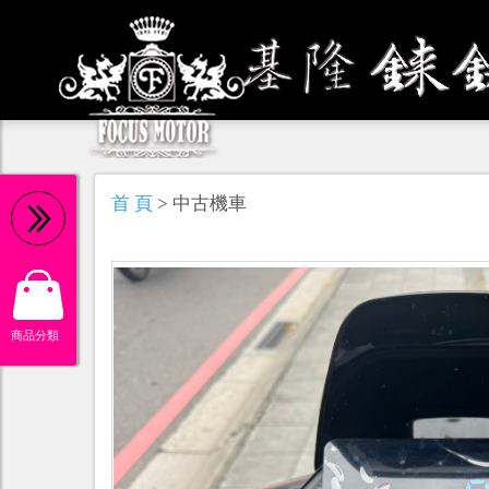
機 油
首 頁
> 中古機車
商品分類