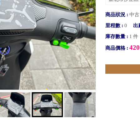
商品狀況 :
中古
里程數 :
0
出
庫存數量 :
1 件
420
商品價格 :