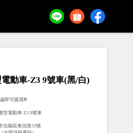
動車-Z3 9號車(黑/白)
14歲即可購買❗️❗️
型電動車-Z3 9號車
市信義區東信路33號
（台鐵汐科車站）