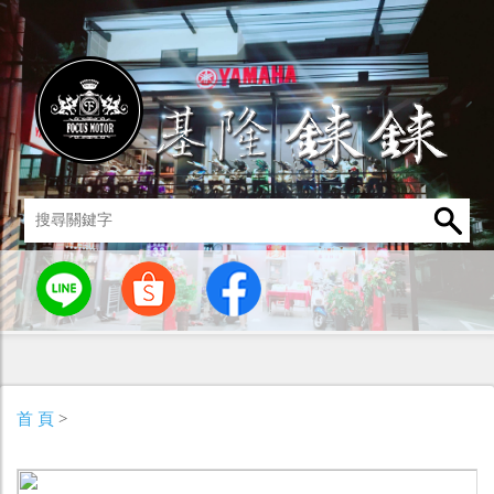
統
燈罩 / 燈泡
其他零組件
男性衣著
車身標誌 / 貼紙
首 頁
>