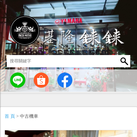
統
燈罩 / 燈泡
其他零組件
男性衣著
車身標誌 / 貼紙
首 頁
> 中古機車