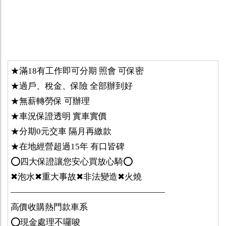
★滿18有工作即可分期 照會 可保密
★過戶、稅金、保險 全部辦到好
★無薪轉勞保 可辦理
★車況保證透明 實車實價
★分期0元交車 隔月再繳款
★在地經營超過15年 有口皆碑
⭕️四大保證讓您安心買放心騎⭕️
✖泡水✖重大事故✖非法變造✖火燒
——————————————————
高價收購熱門款車系
⭕️現金處理不囉唆