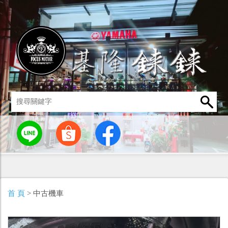
統
燈罩 / 燈泡
其他零組件
男性衣著
車身標誌 / 貼紙
首 頁
> 中古機車