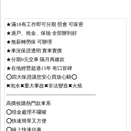
★滿18有工作即可分期 照會 可保密
★過戶、稅金、保險 全部辦到好
★無薪轉勞保 可辦理
★車況保證透明 實車實價
★分期0元交車 隔月再繳款
★在地經營超過15年 有口皆碑
⭕️四大保證讓您安心買放心騎⭕️
✖泡水✖重大事故✖非法變造✖火燒
——————————————————
高價收購熱門款車系
⭕️現金處理不囉唆
⭕️快速簡單又方便
⭕️線上快速估車